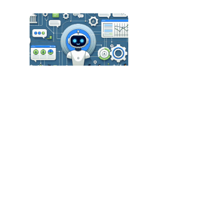
Creatio Revoluciona o CRM com Plataforma
Nativa de IA
Keywords Studios Lança Soluções de IA para
Desenvolvimento de Jogos